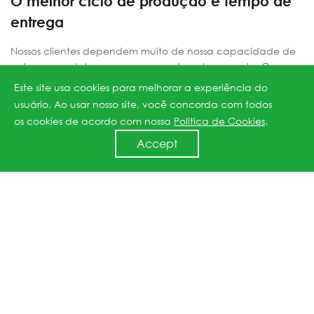
O melhor ciclo de produção e tempo de
entrega
Nossos clientes dependem muito de nossa capacidade de
entregar produtos com um prazo de entrega curto. O
tempo de produção da JinkoSolar é um dos mais
Este site usa cookies para melhorar a experiência do
competitivos em comparação com seus pares na indústria
usuário. Ao usar nosso site, você concorda com todos
de energia solar fotovoltaica. Nossas fábricas inteligentes de
os cookies de acordo com nossa
Politica de Cookies
.
Shangrao e Jacksonville continuam a quebrar recordes de
Accept
tempo de ciclo, graças a sistemas de planejamento
integrados e um alto grau de automação.
A JinkoSolar tem um histórico comprovado de oferecer aos
clientes entregas consistentes no prazo. Ela reprojetou seu
sistema de atendimento de pedidos e desenvolveu um
sistema de planejamento de fabricação e distribuição de
última geração que aumenta ainda mais a precisão das
entregas. A demanda de precisão da JinkoSolar exige que
as entregas não sejam nem demasiado atrasadas
nem demasiado antecipadas, pois ambas podem afetar a
implantação do projeto dos clientes.