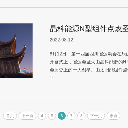
晶科能源N型组件点燃
2022-08-12
8月12日，第十四届四川省运动会在
开幕式上，省运会圣火由晶科能源的N型T
会历史上的一大创举。由太阳能组件点
平
首页
上一页
4
5
6
7
8
下一页
末页