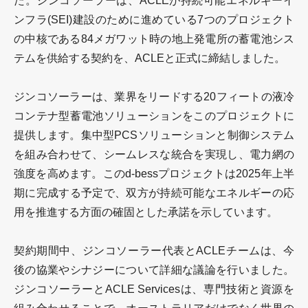
た。ジンコソーラーは、ACLEが持続可能エネルギーイ
ンフラ(SEI)建設のために進めている7つのプロジェクト
の中核である84メガワット時の地上発電所の蓄電池シス
テムを供給する契約を、ACLEと正式に締結しました。
ジンコソーラーは、業界をリードする20フィートの液冷
コンテナ型蓄電池ソリューションをこのプロジェクトに
提供します。集中型PCSソリューションと制御システム
を組み合わせて、シームレスな統合を実現し、電力網の
強度を高めます。このd-bessプロジェクトは2025年上半
期に完成する予定で、双方が持続可能なエネルギーの応
用を推進する方面の確固とした承諾を示しています。
契約期間中、ジンコソーラー代表とACLEチームは、今
後の協業やシナジーについて詳細な議論を行いました。
ジンコソーラーとACLE Servicesは、専門技術と資源を