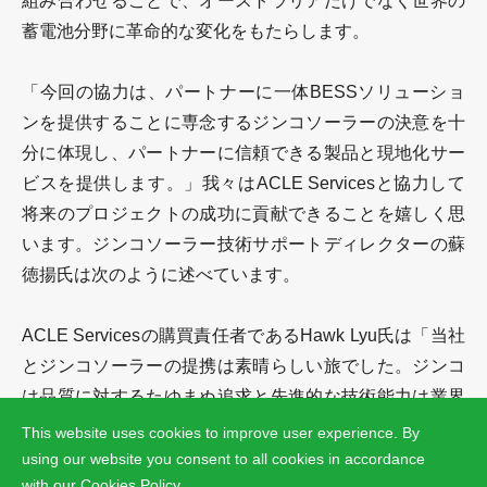
組み合わせることで、オーストラリアだけでなく世界の
蓄電池分野に革命的な変化をもたらします。
「今回の協力は、パートナーに一体BESSソリューショ
ンを提供することに専念するジンコソーラーの決意を十
分に体現し、パートナーに信頼できる製品と現地化サー
ビスを提供します。」我々はACLE Servicesと協力して
将来のプロジェクトの成功に貢献できることを嬉しく思
います。ジンコソーラー技術サポートディレクターの蘇
徳揚氏は次のように述べています。
ACLE Servicesの購買責任者であるHawk Lyu氏は「当社
とジンコソーラーの提携は素晴らしい旅でした。ジンコ
は品質に対するたゆまぬ追求と先進的な技術能力は業界
のために高水準を樹立しました。私たちはジンコのサポ
This website uses cookies to improve user experience. By
ートに感謝しており、楽しみにしています」をコメント
using our website you consent to all cookies in accordance
with our
Cookies Policy
.