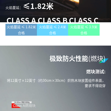
≤1.82米
火焰蔓延：
CLASS A
CLASS B
CLASS C
火焰蔓延 ≤ 1.82米
火焰蔓延 ≤ 2.4米
火焰蔓延 ≤ 3.9米
合格
合格
合格
极致防火性能
(燃块)
燃块测试:
将12英寸×12英寸（约30cm×30cm）炽热木块放置组件表面，
要求不得烧穿