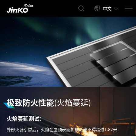
中文
极致防火性能
(火焰蔓延)
“安全卫士”
五星防火组件
火焰蔓延测试：
外部火源引燃后，火焰在屋顶表面扩散距离不得超过1.82米