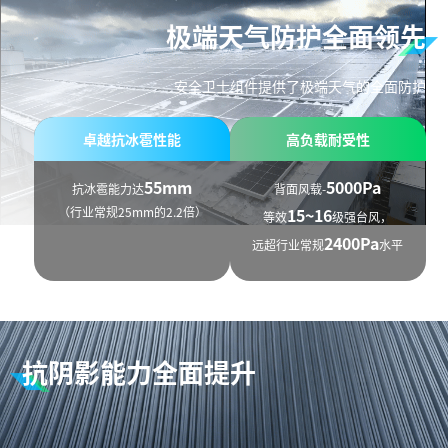
极端天气防护全面领先
安全卫士组件提供了极端天气的全面防护
卓越抗冰雹性能
高负载耐受性
55mm
5000Pa
抗冰雹能力达
背面风载-
（行业常规25mm的2.2倍）
15~16
等效
级强台风，
2400Pa
远超行业常规
水平
抗阴影能力全面提升