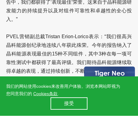
告中，我们都获得了‘表现最佳’荣誉。这来自于晶科能源研
发能力的持续提升以及对组件可靠性和卓越性的全心投
入。”
PVEL营销副总裁Tristan Erion-Lorico表示：“我们很高兴
晶科能源创纪录地连续八年获此殊荣。今年的报告纳入了
晶科能源表现最佳的15种不同组件，其中3种在每一项可
靠性测试中都获得了最高评级。我们期待晶科能源继续取
得卓越的表现，通过持续创新，不断设立行业新标杆。”
我们的网站使用cookies来改善用户体验。浏览本网站即视为
您同意我们的
Cookies条款
.
上一篇：晶科能源与Aldo Solar签署600兆瓦 N型Tiger Neo组件分销协议
24小时全国服务热线
接受
400 860 8878
下一篇：晶科能源与非洲Must签订100MWh储能系统分销协议