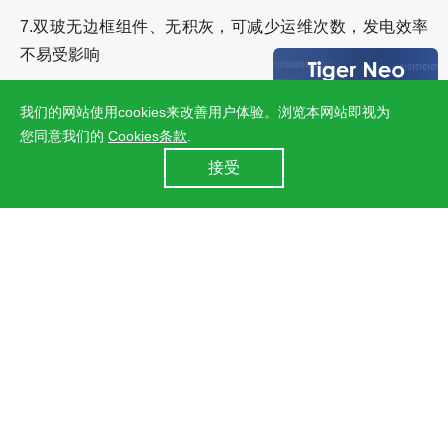
7.双玻无边框组件、无积灰，可减少运维次数，发电效率
不易受影响
8.满足建筑材料A级不燃标准，安全可靠
我们的网站使用cookies来改善用户体验。浏览本网站即视为
您同意我们的
Cookies条款
.
24小时全国服务热线
9.整体系统设计，合理排布组件及接线，起火风险极小
接受
400 860 8878
10.双玻组件可踩踏，不需要检修通道，更易运维
分布式光伏装机容量还在不断攀升，BIPV拥有千亿屋顶蓝
海。因此，
安全可靠的屋顶光伏系统显得尤为重要
。晶科
能源为工业厂房提供BIPV彩钢瓦方案，解决了屋面系统和
组件适配的问题。同时，提供30年线性功率质保及30年彩
钢瓦材料质保，在全生命周期为厂房屋顶护航。