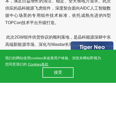
本，满足日益增长的清洁、稳定、全天候电力需求。此次
供应的晶科能源飞虎组件，深度契合面向AIDC人工智能数
据中心场景的专用组件技术标准，依托成熟先进的N型
TOPCon技术平台升级打造。
此次2GW组件供货协议的顺利落地，是晶科能源深耕中东
高端新能源市场、深化与Masdar长期战略合作伙伴关系的
重要里程碑。未来，晶科能源将通过以高质量产品交付与
我们的网站使用cookies来改善用户体验。浏览本网站即视为
本地化技术服务，全力保障阿布扎比RTC项目高效建设推
您同意我们的
Cookies条款
.
进。同时晶科能源将持续以顶尖光伏产品赋能全球大型新
24小时全国服务热线
接受
能源及AI算力配套零碳项目落地，携手全球合作伙伴加速
400 860 8878
绿色低碳能源高质量转型。
上一篇：晶科能源签署爱尔兰27.16MW飞虎3供货协议