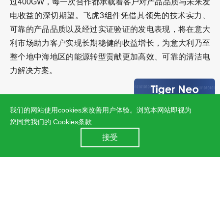
过400GW，每一次合作都承载着客户对产品品质与未来发
电收益的深切期望。飞虎3组件凭借其领先的技术实力、
可靠的产品品质以及经过实证验证的发电表现，将在意大
利市场助力客户实现长期稳健的收益增长，为意大利乃至
整个地中海地区的能源转型贡献更加高效、可靠的清洁电
力解决方案。
我们的网站使用cookies来改善用户体验。浏览本网站即视为
此次与意大利客户的成功签约，不仅标志着晶科能源在全
您同意我们的
Cookies条款
.
球光伏市场的进一步拓展与深化，更为地中海地区的光伏
24小时全国服务热线
接受
产业发展树立了新的标杆，引领着行业向更高效、更经
400 860 8878
济、更可持续的方向迈进。
上一篇：晶科储能亮相ESIE 2026北京储能展： 海豚SunGiga 520领衔发布