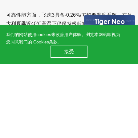
可靠性能方面，飞虎3具备
-0.26%/℃超低温度系数
，在意
大利夏季近40℃高温下仍保持极低的功率折损。配合
首年
衰减低于1%
、
逐年线性衰减仅0.35%
的领先保障，30年全
我们的网站使用cookies来改善用户体验。浏览本网站即视为
生命周期持续输出稳健发电回报，为项目长效收益筑牢根
您同意我们的
Cookies条款
.
24小时全国服务热线
基。
接受
400 860 8878
上一篇：晶科储能于Intersolar斩获400MWh东欧大储项目，携手Taliva推进能源基建
下一篇：新单快讯！晶科能源签约希腊282.45MW飞虎3地面电站订单