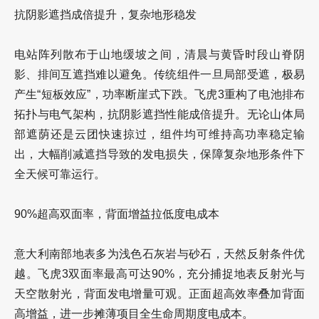
抗阴影遮挡成倍提升，复杂地形稳发
电站阵列散布于山地缓坡之间，清晨与黄昏时段山脊阴
影、排间互遮挡难以避免。传统组件一旦局部受遮，极易
产生“短板效应”，功率断崖式下跌。飞虎3重构了电池排布
拓扑与电气架构，抗阴影遮挡性能成倍提升。无论山体局
部遮荫还是云团快速掠过，组件均可维持高功率稳定输
出，大幅削减遮挡导致的发电损失，保障复杂地形条件下
全天候可靠运行。
90%超高双面率，背面增益拉低度电成本
意大利南部地表多为浅色石灰岩与砂石，天然反射条件优
越。飞虎3
双面率最高可达90%
，充分捕捉地表反射光与
天空散射光，背面发电增量可观。正面超高效率叠加背面
高增益，进一步摊薄项目全生命周期度电成本。