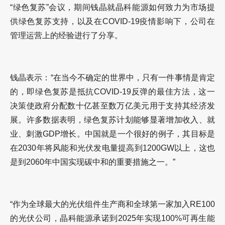
“绿色复苏”会议，期间钱晶就晶科能源如何致力为市场提
供绿色复苏支持，以及在
COVID-19
疫情影响下，公司在
管理运营上的经验进行了分享。
钱晶表示：“在当今不确定的世界中，只有一件事情是肯定
的，即绿色复苏是抵抗
COVID-19
反弹的最佳方法，这一
决策使政府分配数十亿甚至数万亿美元用于支持其经济发
展。许多数据表明，绿色复苏计划能够显著增加收入、就
业、刺激
GDP
增长。中国就是一个很好的例子，其目标是
在
2030
年将风能和光伏发电量提高到
1200GW
以上，这也
是到
2060
年中国实现碳中和的重要措施之一。”
“作为全球最大的光伏组件生产商和全球第一家加入
RE100
的光伏公司，晶科能源承诺到
2025
年实现
100%
可再生能