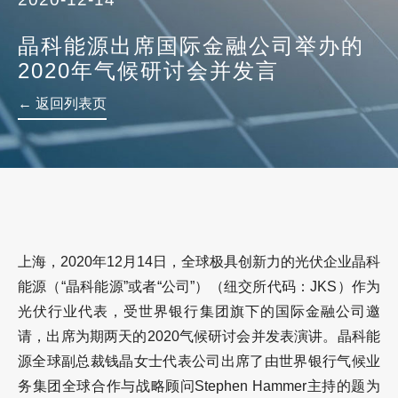
晶科能源出席国际金融公司举办的
2020年气候研讨会并发言
← 返回列表页
上海，
2020
年
12
月
14
日，全球极具创新力的光伏企业晶科
能源（“晶科能源”或者“公司”）（纽交所代码：
JKS
）作为
光伏行业代表，受世界银行集团旗下的国际金融公司邀
请，出席为期两天的
2020
气候研讨会并发表演讲。晶科能
源全球副总裁钱晶女士代表公司出席了由世界银行气候业
务集团全球合作与战略顾问
Stephen Hammer
主持的题为