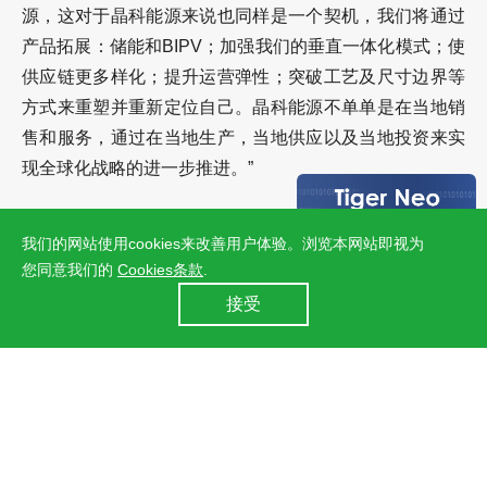
源，这对于晶科能源来说也同样是一个契机，我们将通过
产品拓展：储能和
BIPV
；加强我们的垂直一体化模式；使
供应链更多样化；提升运营弹性；突破工艺及尺寸边界等
方式来重塑并重新定位自己。晶科能源不单单是在当地销
售和服务，通过在当地生产，当地供应以及当地投资来实
现全球化战略的进一步推进。”
我们的网站使用cookies来改善用户体验。浏览本网站即视为
上一篇：聚焦人才发展 晶科能源连续三年荣膺“亚洲最佳企业雇主”称号
您同意我们的
Cookies条款
.
24小时全国服务热线
接受
400 860 8878
下一篇：晶科能源入榜“东洋经济周刊中国新企业力100强”