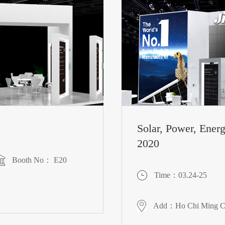
Solar, Power, Ene
2020
Booth No： E20
Time：03.24-25
Add：Ho Chi Ming Ci