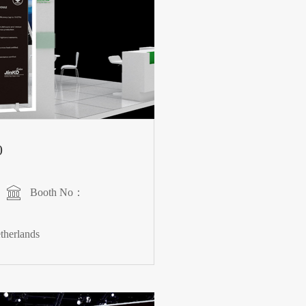
0
Booth No：
herlands