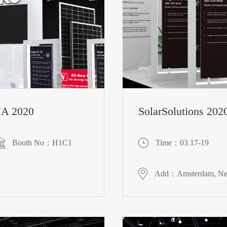
NA 2020
SolarSolutions 202
Booth No：H1C1
Time：03.17-19
Add：Amsterdam, Net