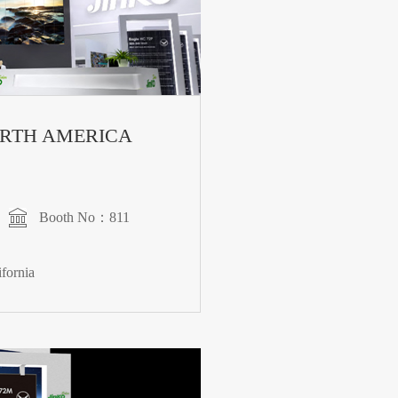
RTH AMERICA
Booth No：811
fornia