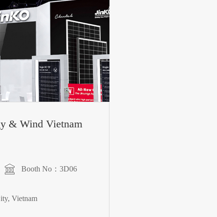
rgy & Wind Vietnam
Booth No：3D06
ty, Vietnam